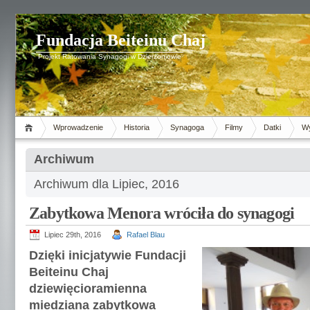
Fundacja Beiteinu Chaj
Projekt Ratowania Synagogi w Dzierżoniowie
Wprowadzenie
Historia
Synagoga
Filmy
Datki
Wy
Archiwum
Archiwum dla Lipiec, 2016
Zabytkowa Menora wróciła do synagogi
Lipiec 29th, 2016
Rafael Blau
Dzięki inicjatywie Fundacji
Beiteinu Chaj
dziewięcioramienna
miedziana zabytkowa