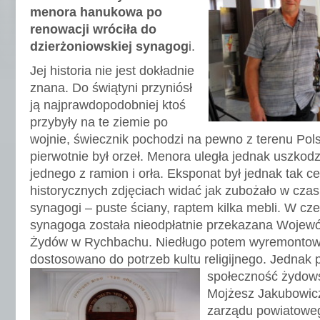
menora hanukowa po
renowacji wróciła do
dzierżoniowskiej synagog
i.
Jej historia nie jest dokładnie
znana. Do świątyni przyniósł
ją najprawdopodobniej ktoś
przybyły na te ziemie po
wojnie, świecznik pochodzi na pewno z terenu Pols
pierwotnie był orzeł. Menora uległa jednak uszkod
jednego z ramion i orła. Eksponat był jednak tak 
historycznych zdjęciach widać jak zubożało w czas
synagogi – puste ściany, raptem kilka mebli. W cz
synagoga została nieodpłatnie przekazana Wojew
Żydów w Rychbachu. Niedługo potem wyremontowa
dostosowano do potrzeb kultu religijnego. Jednak 
społec
zność żydows
Mojżesz Jakubowic
zarządu powiatowe