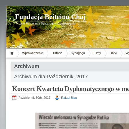
Fundacja Beiteinu Chaj
Projekt Ratowania Synagogi w Dzierżoniowie
Wprowadzenie
Historia
Synagoga
Filmy
Datki
Wy
Archiwum
Archiwum dla Październik, 2017
Koncert Kwartetu Dyplomatycznego w m
Październik 30th, 2017
Rafael Blau