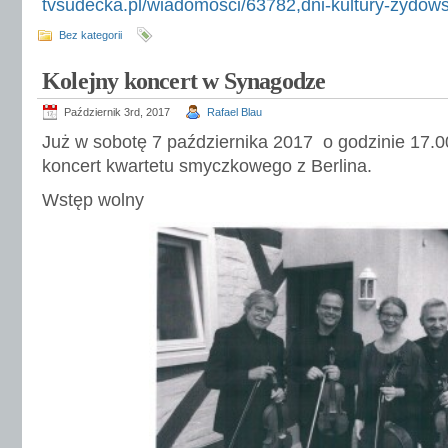
tvsudecka.pl/wiadomosci/63782,dni-kultury-zydows
Bez kategorii
Kolejny koncert w Synagodze
Październik 3rd, 2017
Rafael Blau
Już w sobotę 7 października 2017 o godzinie 17
koncert kwartetu smyczkowego z Berlina.
Wstęp wolny