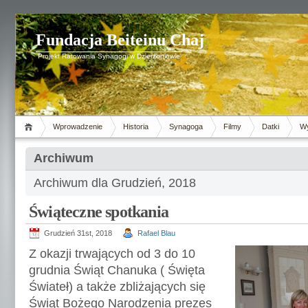
Fundacja Beiteinu Chaj
Projekt Ratowania Synagogi w Dzierżoniowie
Wprowadzenie
Historia
Synagoga
Filmy
Datki
Wy
Archiwum
Archiwum dla Grudzień, 2018
Świąteczne spotkania
Grudzień 31st, 2018
Rafael Blau
Z okazji trwających od 3 do 10
grudnia Świąt Chanuka ( Święta
Świateł) a także zbliżających się
Świąt Bożego Narodzenia prezes