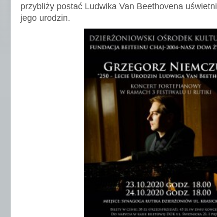
przybliży postać Ludwika Van Beethovena uświetni
jego urodzin.