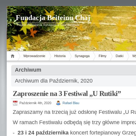
Fundacja Beiteinu Chaj
Projekt Ratowania Synagogi w Dzierżoniowie
Wprowadzenie
Historia
Synagoga
Filmy
Datki
Wy
Archiwum
Archiwum dla Październik, 2020
Zaproszenie na 3 Festiwal „U Rutiki”
Październik 4th, 2020
Rafael Blau
Zapraszamy na trzecią już odsłonę Festiwalu „U Rut
W ramach Festiwalu odbędą się trzy główne impre
-
23 i 24 października
koncert fortepianowy Grze