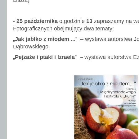
Liszta)
-
25 października
o godzinie
13
zapraszamy na w
Fotograficznych obejmujący dwa tematy:
„
Jak jabłko z miodem ..
.” – wystawa autorstwa Jo
Dąbrowskiego
„
Pejzaże i ptaki i Izraela
” – wystawa autorstwa Ez