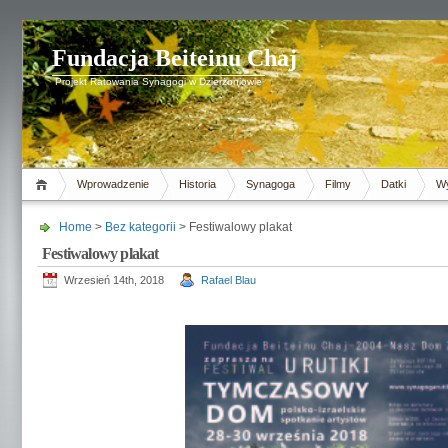
Fundacja Beiteinu Chaj
Projekt Ratowania Synagogi w Dzierżoniowie
Wprowadzenie
Historia
Synagoga
Filmy
Datki
Wy
Home
>
Bez kategorii
> Festiwalowy plakat
Festiwalowy plakat
Wrzesień 14th, 2018
Rafael Blau