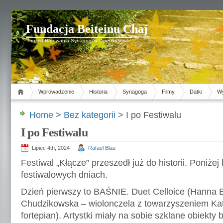
Fundacja Beiteinu Chaj
Projekt Ratowania Synagogi w Dzierżoniowie
Wprowadzenie
Historia
Synagoga
Filmy
Datki
Wy
Home
>
Bez kategorii
> I po Festiwalu
I po Festiwalu
Lipiec 4th, 2024
Rafael Blau
Festiwal „Kłącze” przeszedł już do historii. Poniże
festiwalowych dniach.
Dzień pierwszy to BAŚNIE. Duet Celloice (Hanna B
Chudzikowska – wiolonczela z towarzyszeniem Ka
fortepian). Artystki miały na sobie szklane obiekty 